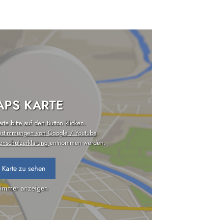
PS KARTE
te bitte auf den Button klicken.
estimmungen von Google / Youtube
.
enschutzerklärung
entnommen werden.
 Karte zu sehen
 immer anzeigen