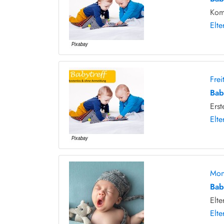
Kom
Elte
Fre
Bab
Erst
Elte
Mon
Bab
Elte
Elte