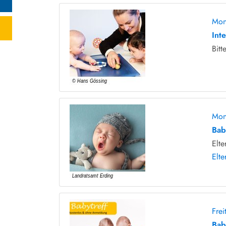
Mon
Int
Bitt
Mon
Bab
Elte
Elte
Fre
Bab