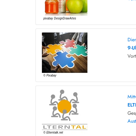
Die
9-U
Vort
Mit
ELT
Ges
Aus