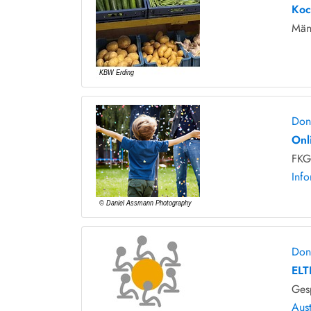
Koc
Män
Don
Onl
FKG 
Info
Don
ELT
Ges
Aus