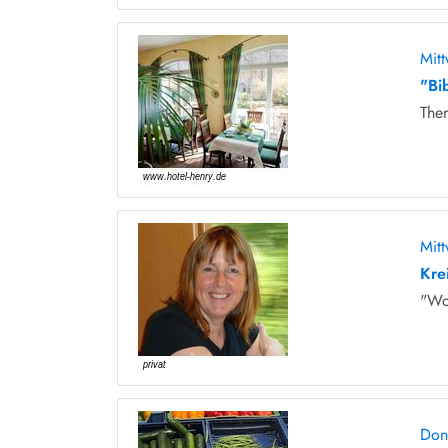
Mit
"Bi
The
Mit
Krei
"Wo
Don