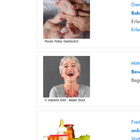
Die
Bab
Erl
Erl
Mit
Bew
Bege
Fre
onl
Vor