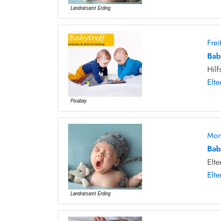
Fre
Bab
Hilf
Elte
Mon
Bab
Elte
Elte