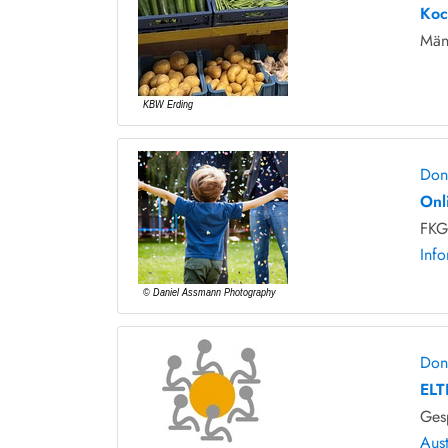
Koc
Män
Don
Onl
FKG 
Info
Don
ELT
Ges
Aus