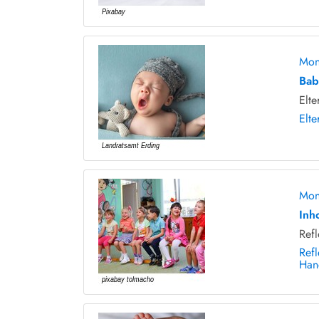
Mon
Bab
Elte
Elte
Mon
Inh
Ref
Ref
Han