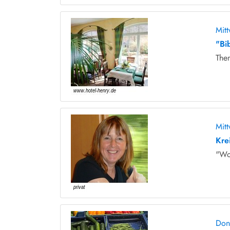
Mit
"Bi
The
Mit
Krei
"Wo
Don