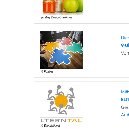
Die
9-U
Vort
Mit
ELT
Ges
Aus