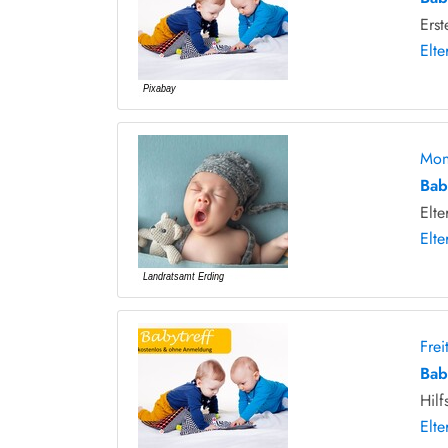
Erst
Elte
Mon
Bab
Elte
Elte
Fre
Bab
Hilf
Elte