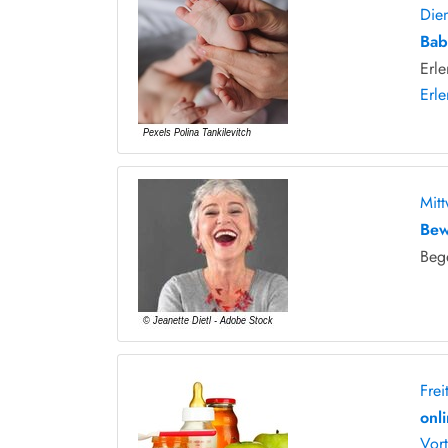
Die
Bab
Erl
Erl
Mit
Bew
Bege
Fre
onl
Vor