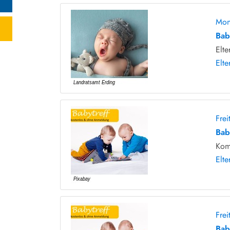
Mon
Bab
Elte
Elte
Fre
Bab
Kom
Elte
Fre
Bab