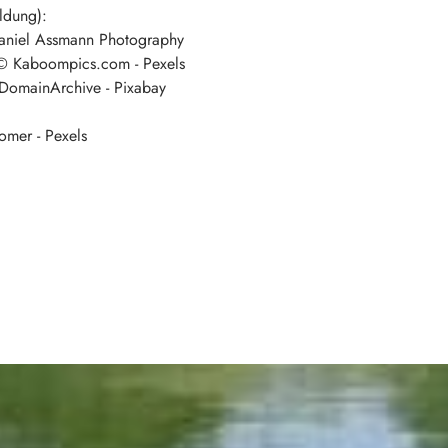
ldung):
Daniel Assmann Photography
 © Kaboompics.com - Pexels
cDomainArchive - Pixabay
omer - Pexels