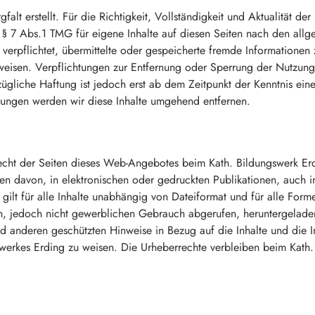
falt erstellt. Für die Richtigkeit, Vollständigkeit und Aktualität d
§ 7 Abs.1 TMG für eigene Inhalte auf diesen Seiten nach den allg
t verpflichtet, übermittelte oder gespeicherte fremde Information
hinweisen. Verpflichtungen zur Entfernung oder Sperrung der Nutzu
ügliche Haftung ist jedoch erst ab dem Zeitpunkt der Kenntnis ein
ungen werden wir diese Inhalte umgehend entfernen.
echt der Seiten dieses Web-Angebotes beim Kath. Bildungswerk Erd
len davon, in elektronischen oder gedruckten Publikationen, auch 
 gilt für alle Inhalte unabhängig von Dateiformat und für alle For
ten, jedoch nicht gewerblichen Gebrauch abgerufen, heruntergelad
d anderen geschützten Hinweise in Bezug auf die Inhalte und die I
ngswerkes Erding zu weisen. Die Urheberrechte verbleiben beim Kath