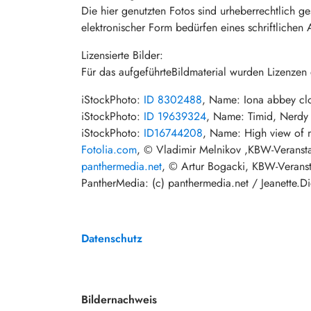
Die hier genutzten Fotos sind urheberrechtlich 
elektronischer Form bedürfen eines schriftliche
Lizensierte Bilder:
Für das aufgeführteBildmaterial wurden Lizenzen
iStockPhoto:
ID 8302488
, Name: Iona abbey clo
iStockPhoto:
ID 19639324
, Name: Timid, Nerdy
iStockPhoto:
ID16744208
, Name: High view of 
Fotolia.com
, © Vladimir Melnikov ,KBW-Veranst
panthermedia.net
, © Artur Bogacki, KBW-Veranst
PantherMedia: (c) panthermedia.net / Jeanette.Di
Datenschutz
Bildernachweis