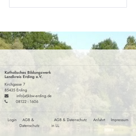
Katholisches Bildungswerk
Landkreis Erding e.V.
Kirchgasse 7
85435 Erding
info(at)kbw-erding.de
08122 - 1606
Login
AGB &
AGB & Datenschutz
Anfahrt
Impressum
Datenschutz
in LL