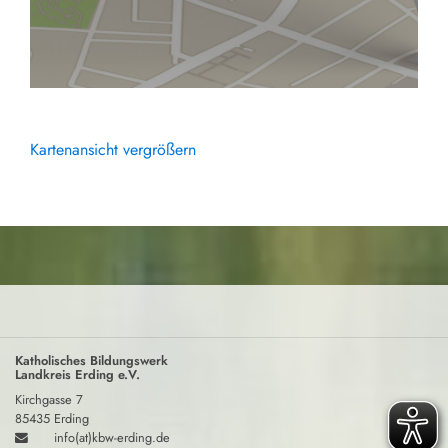
Kartenansicht vergrößern
Katholisches Bildungswerk
Landkreis Erding e.V.
Kirchgasse 7
85435 Erding
info(at)kbw-erding.de