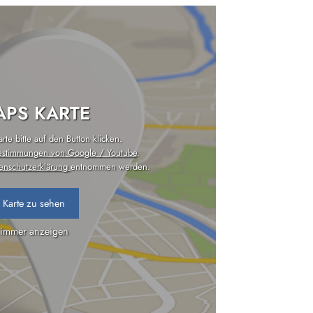
PS KARTE
te bitte auf den Button klicken.
estimmungen von Google / Youtube
.
enschutzerklärung
entnommen werden.
 Karte zu sehen
 immer anzeigen