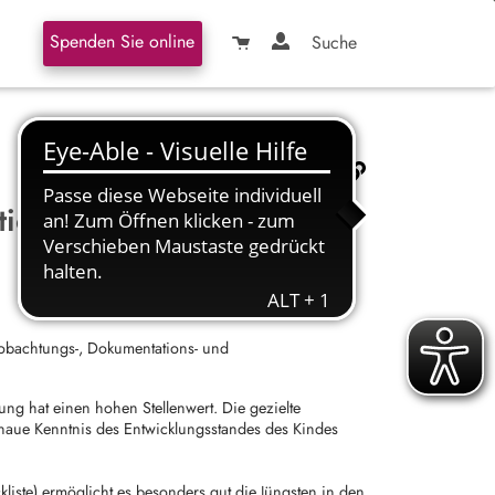
Spenden Sie online
Suche
tion EBD 3 - 48 Monate
obachtungs-, Dokumentations- und
ng hat einen hohen Stellenwert. Die gezielte
enaue Kenntnis des Entwicklungsstandes des Kindes
kliste) ermöglicht es besonders gut die Jüngsten in den