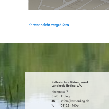
Kartenansicht vergrößern
Katholisches Bildungswerk
Landkreis Erding e.V.
Kirchgasse 7
85435 Erding
info(at)kbw-erding.de
08122 - 1606