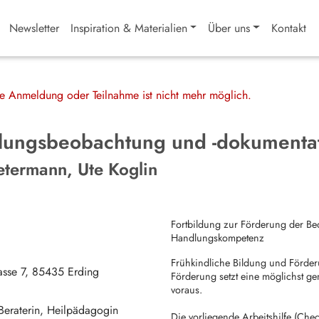
Newsletter
Inspiration & Materialien
Über uns
Kontakt
ine Anmeldung oder Teilnahme ist nicht mehr möglich.
klungsbeobachtung und -dokumenta
etermann, Ute Koglin
Fortbildung zur Förderung der Be
Handlungskompetenz
Frühkindliche Bildung und Förderu
asse 7
85435
Erding
Förderung setzt eine möglichst g
voraus.
Beraterin, Heilpädagogin
Die vorliegende Arbeitshilfe (Chec