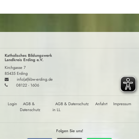
Katholisches Bildungswerk
Landkreis Erding e.V.
Kirchgasse 7
85435 Erding
info(at)kbw-erding.de
08122 - 1606
Login
AGB &
AGB & Datenschutz
Anfahrt
Impressum
Datenschutz
in LL
Folgen Sie uns!