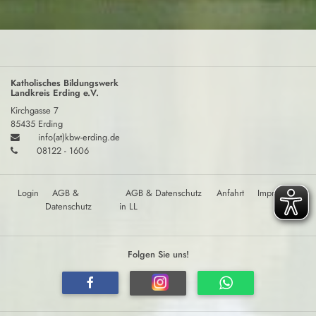
Katholisches Bildungswerk
Landkreis Erding e.V.
Kirchgasse 7
85435 Erding
info(at)kbw-erding.de
08122 - 1606
Login
AGB &
AGB & Datenschutz
Anfahrt
Impressum
Datenschutz
in LL
Folgen Sie uns!