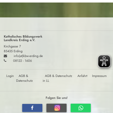
Katholisches Bildungswerk
Landkreis Erding e.V.
Kirchgasse 7
85435 Erding
info(at)kbw-erding.de
08122 - 1606
Login
AGB &
AGB & Datenschutz
Anfahrt
Impressum
Datenschutz
in LL
Folgen Sie uns!