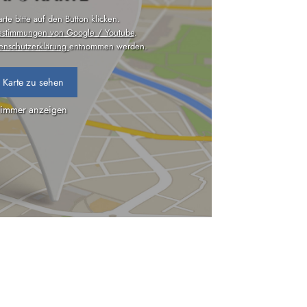
te bitte auf den Button klicken.
estimmungen von Google / Youtube
.
enschutzerklärung
entnommen werden.
 Karte zu sehen
 immer anzeigen