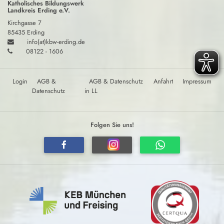
Katholisches Bildungswerk
Landkreis Erding e.V.
Kirchgasse 7
85435 Erding
info(at)kbw-erding.de
08122 - 1606
Login
AGB &
AGB & Datenschutz
Anfahrt
Impressum
Datenschutz
in LL
Folgen Sie uns!