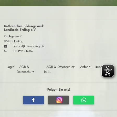
Katholisches Bildungswerk
Landkreis Erding e.V.
Kirchgasse 7
85435 Erding
info(at)kbw-erding.de
08122 - 1606
Login
AGB &
AGB & Datenschutz
Anfahrt
Impressum
Datenschutz
in LL
Folgen Sie uns!