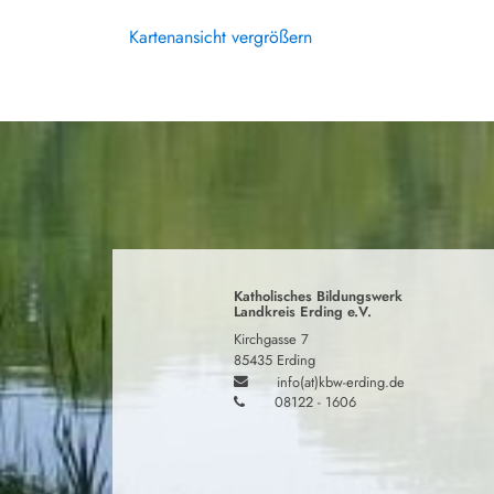
Kartenansicht vergrößern
Katholisches Bildungswerk
Landkreis Erding e.V.
Kirchgasse 7
85435 Erding
info(at)kbw-erding.de
08122 - 1606