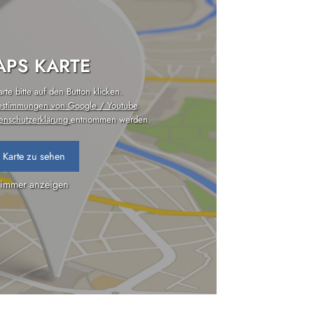
PS KARTE
te bitte auf den Button klicken.
estimmungen von Google / Youtube
.
enschutzerklärung
entnommen werden.
 Karte zu sehen
 immer anzeigen