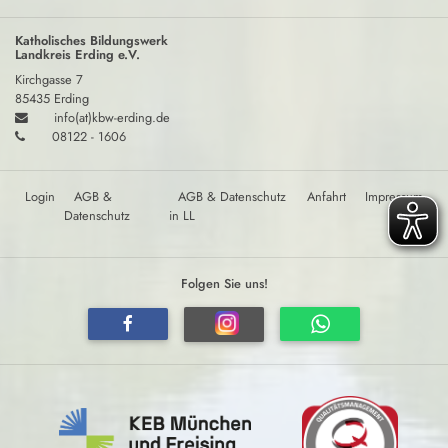
Katholisches Bildungswerk
Landkreis Erding e.V.
Kirchgasse 7
85435 Erding
info(at)kbw-erding.de
08122 - 1606
Login
AGB &
AGB & Datenschutz
Anfahrt
Impressum
Datenschutz
in LL
Folgen Sie uns!