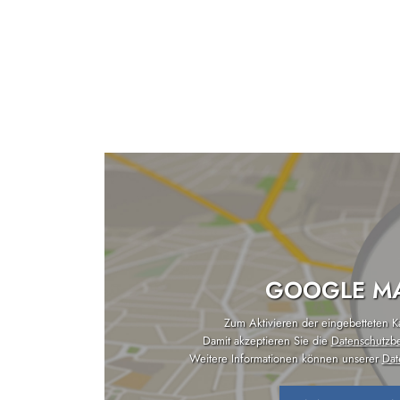
GOOGLE MA
Zum Aktivieren der eingebetteten Kar
Damit akzeptieren Sie die
Datenschutzb
Weitere Informationen können unserer
Dat