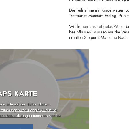
Die Teilnahme mit Kinderwagen od
Treffpunkt: Museum Erding, Prielma
Wir freuen uns auf gutes Wetter b
beeinflussen. Müssen wir die Ver
erhalten Sie per E-Mail eine Nachr
PS KARTE
te bitte auf den Button klicken.
estimmungen von Google / Youtube
.
enschutzerklärung
entnommen werden.