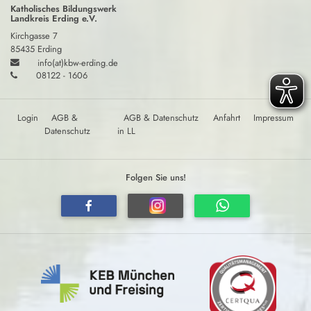
Katholisches Bildungswerk
Landkreis Erding e.V.
Kirchgasse 7
85435 Erding
info(at)kbw-erding.de
08122 - 1606
Login
AGB &
AGB & Datenschutz
Anfahrt
Impressum
Datenschutz
in LL
Folgen Sie uns!