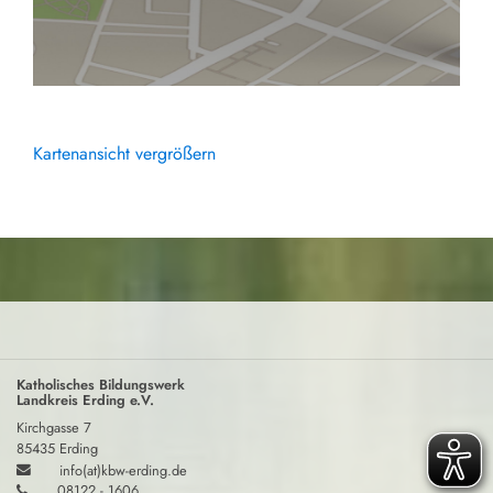
Kartenansicht vergrößern
Katholisches Bildungswerk
Landkreis Erding e.V.
Kirchgasse 7
85435 Erding
info(at)kbw-erding.de
08122 - 1606