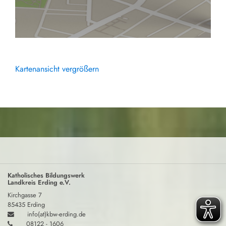
Kartenansicht vergrößern
Katholisches Bildungswerk
Landkreis Erding e.V.
Kirchgasse 7
85435 Erding
info(at)kbw-erding.de
08122 - 1606