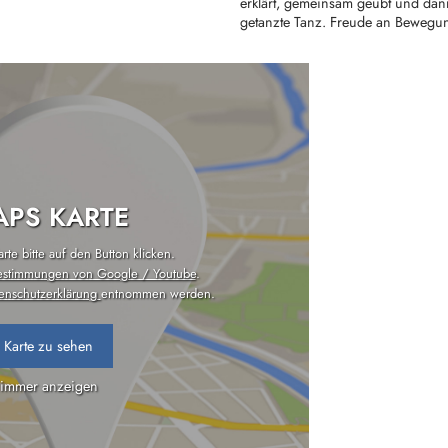
erklärt, gemeinsam geübt und dann
getanzte Tanz. Freude an Bewegung 
PS KARTE
te bitte auf den Button klicken.
estimmungen von Google / Youtube
.
enschutzerklärung
entnommen werden.
 Karte zu sehen
 immer anzeigen