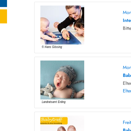
Mon
Int
Bitt
Mon
Bab
Elte
Elte
Fre
Bab