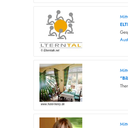
Mit
ELT
Ges
Aus
Mit
"Bi
The
Mit