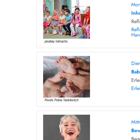
Mon
Inh
Ref
Ref
Han
Die
Bab
Erl
Erl
Mit
Bew
Bege