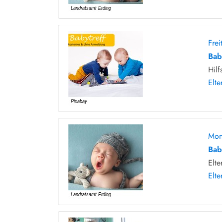
Fre
Bab
Hilf
Elte
Mon
Bab
Elte
Elte