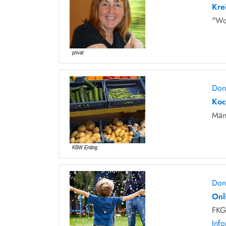
Krei
"Wo
Don
Koc
Män
Don
Onl
FKG 
Info