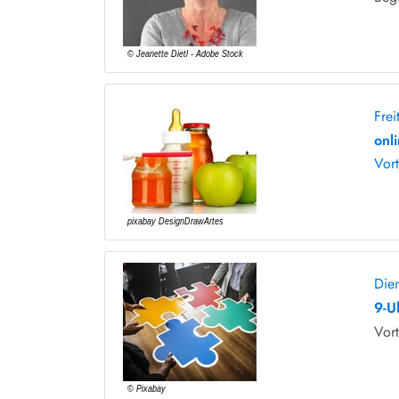
Fre
onl
Vor
Die
9-U
Vort