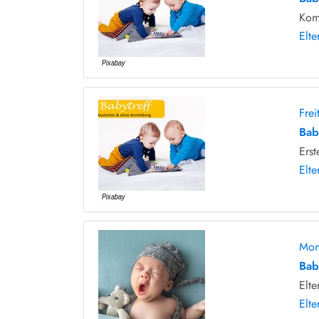
Kom
Elte
Fre
Bab
Erst
Elte
Mon
Bab
Elte
Elte