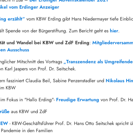
tikel vom Erdinger Anzeiger
ing erzählt“
vom KBW Erding gibt Hans Niedermayer tiefe Einblic
lt Spende von der Bürgerstiftung. Zum Bericht geht es
hier
.
tät und Wandel bei KBW und ZdF Erding
:
Mitgliederversamm
den Ausschuss
nglicher Mitschnitt des Vortrags
„Transzendenz als Umgreifende
n Karl Jaspers von Prof. Dr. Seitschek.
ern fasziniert Claudia Beil, Sabine Penzenstadler und
Nikolaus Hin
t im KBW
 im Fokus in "Hallo Erding"-
Freudige Erwartung
von Prof. Dr. Ha
grüße
aus KBW und ZdF
VIEW
- KBW-Geschäftsführer Prof. Dr. Hans Otto Seitschek spricht ü
 Pandemie in den Familien