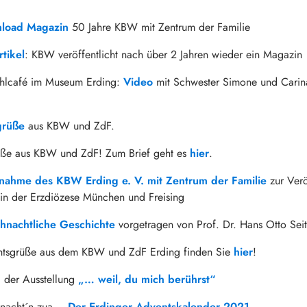
load Magazin
50 Jahre KBW mit Zentrum der Familie
tikel
: KBW veröffentlicht nach über 2 Jahren wieder ein Magazin
hlcafé im Museum Erding:
Video
mit Schwester Simone und Carin
grüße
aus KBW und ZdF.
ße aus KBW und ZdF! Zum Brief geht es
hier
.
nahme des KBW Erding e. V. mit Zentrum der Familie
zur Verö
in der Erzdiözese München und Freising
hnachtliche Geschichte
vorgetragen von Prof. Dr. Hans Otto Sei
htsgrüße aus dem KBW und ZdF Erding finden Sie
hier
!
g der Ausstellung
„… weil, du mich berührst“
hnacht´n zua –
Der Erdinger Adventskalender 2021