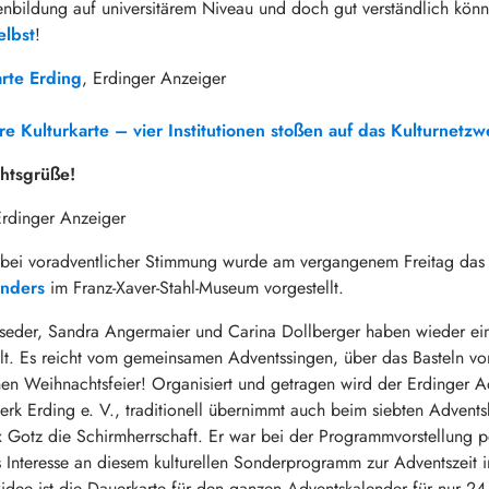
nbildung auf universitärem Niveau und doch gut verständlich kö
elbst
!
arte Erding
, Erdinger Anzeiger
re Kulturkarte – vier Institutionen stoßen auf das Kulturnetzw
htsgrüße!
rdinger Anzeiger
 bei voradventlicher Stimmung wurde am vergangenem Freitag da
enders
im Franz-Xaver-Stahl-Museum vorgestellt.
nseder, Sandra Angermaier und Carina Dollberger haben wieder e
lt. Es reicht vom gemeinsamen Adventssingen, über das Basteln von
hen Weihnachtsfeier! Organisiert und getragen wird der Erdinger 
erk Erding e. V., traditionell übernimmt auch beim siebten Advents
Gotz die Schirmherrschaft. Er war bei der Programmvorstellung p
 Interesse an diesem kulturellen Sonderprogramm zur Adventszeit 
idee ist die Dauerkarte für den ganzen Adventskalender für nur 2