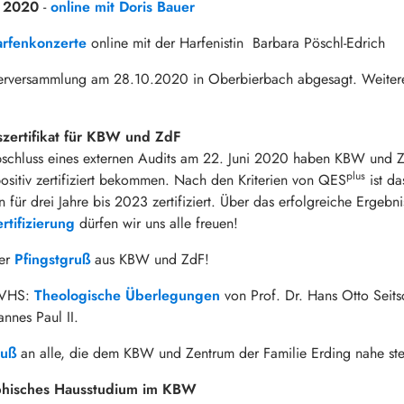
a 2020
-
online mit Doris Bauer
rfenkonzerte
online mit der Harfenistin Barbara Pöschl-Edrich
derversammlung am 28.10.2020 in Oberbierbach abgesagt. Weitere
szertifikat für KBW und ZdF
schluss eines externen Audits am 22. Juni 2020 haben KBW und Z
plus
sitiv zertifiziert bekommen. Nach den Kriterien von QES
ist d
 für drei Jahre bis 2023 zertifiziert. Über das erfolgreiche Ergebn
rtifizierung
dürfen wir uns alle freuen!
her
Pfingstgruß
aus KBW und ZdF!
MVHS:
Theologische Überlegungen
von Prof. Dr. Hans Otto Seit
nnes Paul II.
ruß
an alle, die dem KBW und Zentrum der Familie Erding nahe st
phisches Hausstudium im KBW