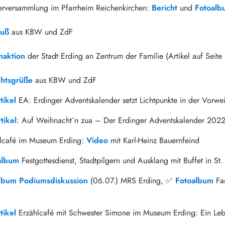
erversammlung im Pfarrheim Reichenkirchen:
Bericht
und
Fotoalb
ruß
aus KBW und ZdF
aktion
der Stadt Erding an Zentrum der Familie
(Artikel auf Seite
htsgrüße
aus KBW und ZdF
tikel
EA: Erdinger Adventskalender setzt Lichtpunkte in der Vorwei
tikel
: Auf Weihnacht´n zua – Der Erdinger Adventskalender 202
hlcafé im Museum Erding:
Video
mit Karl-Heinz Bauernfeind
album
Festgottesdienst, Stadtpilgern und Ausklang mit Buffet in St.
lbum Podiumsdiskussion
(06.07.) MRS Erding, ✅
Fotoalbum
Fam
tikel
Erzählcafé mit Schwester Simone im Museum Erding: Ein Leb