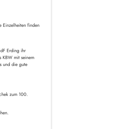
 Einzelheiten finden
dF Erding ihr
as KBW mit seinem
is und die gute
schek zum 100.
ehen.