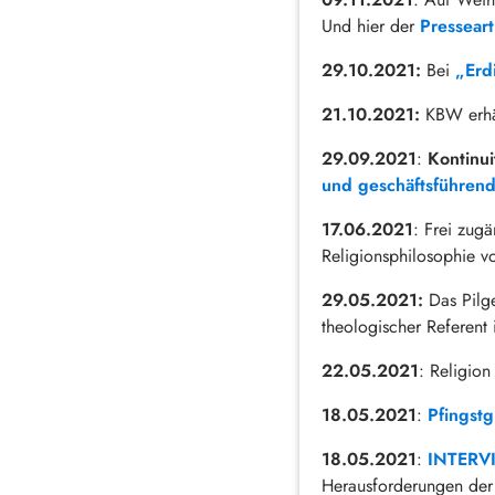
Und hier der
Pressear
29.10.2021:
Bei
„Erd
21.10.2021:
KBW erhä
29.09.2021
:
Kontinui
und geschäftsführen
17.06.2021
: Frei zugä
Religionsphilosophie vo
29.05.2021:
Das Pilg
theologischer Referen
22.05.2021
: Religion
18.05.2021
:
Pfingst
18.05.2021
:
INTER
Herausforderungen der