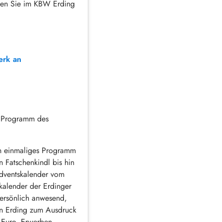
nnen Sie im KBW Erding
erk an
s Programm des
in einmaliges Programm
 Fatschenkindl bis hin
Adventskalender vom
kalender der Erdinger
ersönlich anwesend,
in Erding zum Ausdruck
4 Euro. Erwerben