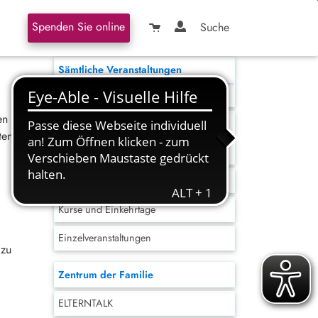
Spenden Sie online
Suche
Sämtliche Veranstaltungen
Glaube - Religion - Spiritualität
en
Bibelgespräch
ten
Pilgern
Ökumene
Kurse und Einkehrtage
Einzelveranstaltungen
 zu
Zentrum der Familie
ELTERNTALK