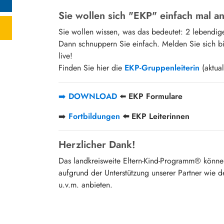
Sie wollen sich "EKP" einfach mal 
Sie wollen wissen, was das bedeutet: 2 lebendige
Dann schnuppern Sie einfach. Melden Sie sich bit
live!
Finden Sie hier die
EKP-Gruppenleiterin
(aktual
➡️
DOWNLOAD
⬅️
EKP Formulare
➡️
Fortbildungen
⬅️ EKP Leiterinnen
Herzlicher Dank!
Das landkreisweite Eltern-Kind-Programm® können 
aufgrund der Unterstützung unserer Partner wi
u.v.m. anbieten.