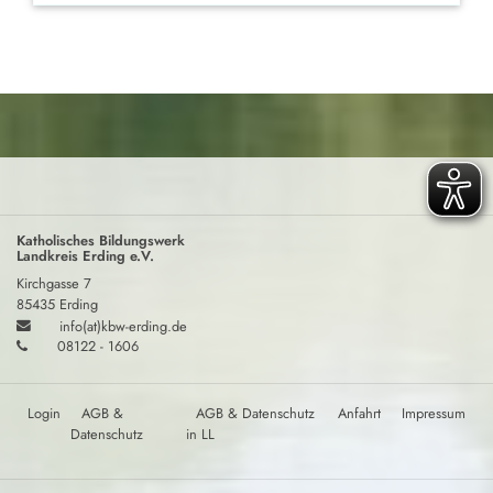
Katholisches Bildungswerk
Landkreis Erding e.V.
Kirchgasse 7
85435 Erding
info(at)kbw-erding.de
08122 - 1606
Login
AGB &
AGB & Datenschutz
Anfahrt
Impressum
Datenschutz
in LL